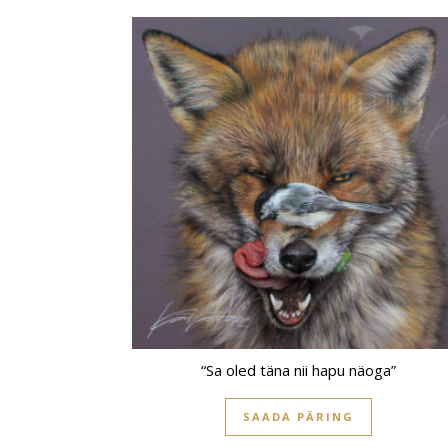
“Sa oled täna nii hapu näoga”
SAADA PÄRING