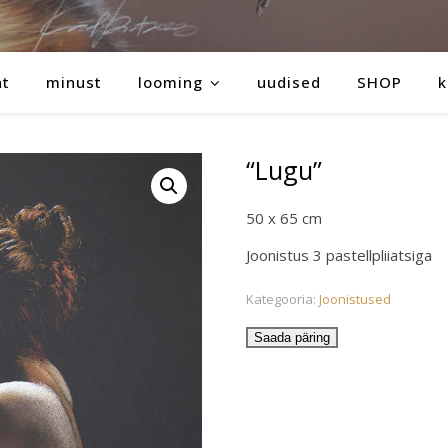
ht
minust
looming
uudised
SHOP
k
“Lugu”
50 x 65 cm
Joonistus 3 pastellpliiatsiga
Kategooria:
Joonistused
Saada päring